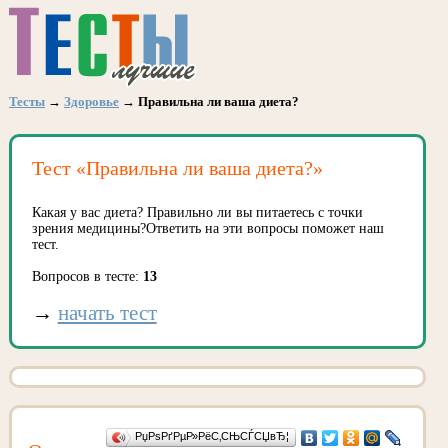
Тесты
→
Здоровье
→ Правильна ли ваша диета?
Тест «Правильна ли ваша диета?»
Какая у вас диета? Правильно ли вы питаетесь с точки
зрения медицины?Ответить на эти вопросы поможет наш
тест.
Вопросов в тесте:
13
→
начать тест
РџРѕРґРµР»РёС‚СЊСЃСЏвЂ¦