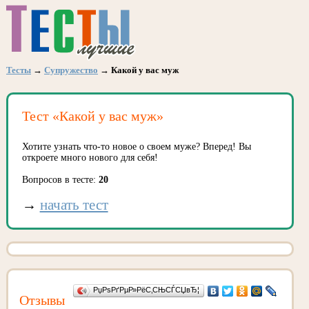
Тесты
→
Супружество
→ Какой у вас муж
Тест «Какой у вас муж»
Хотите узнать что-то новое о своем муже? Вперед! Вы
откроете много нового для себя!
Вопросов в тесте:
20
→
начать тест
РџРѕРґРµР»РёС‚СЊСЃСЏвЂ¦
Отзывы