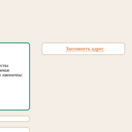
Запомнить адрес
ества
аемые
ов лаконичны: