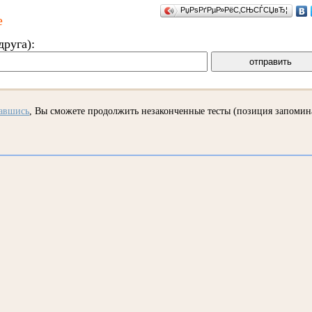
РџРѕРґРµР»РёС‚СЊСЃСЏвЂ¦
е
друга):
вавшись
, Вы сможете продолжить незаконченные тесты (позиция запомин