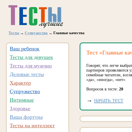
Тесты
→
Супружество
→ Главные качества
Ваш ребенок
Тест «Главные ка
Тесты для девушек
Тесты для мужчин
Говорят, что легче выбра
партнеров проявляются 
Деловые тесты
семейные читатели, взгля
«да», «иногда», «нет».
Характер
Вопросов в тесте:
20
Супружество
→
начать тест
Интимные
Здоровье
Ваша фортуна
Тесты на интеллект