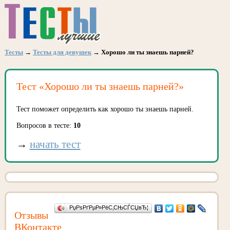
Тесты
→
Тесты для девушек
→ Хорошо ли ты знаешь парней?
Тест «Хорошо ли ты знаешь парней?»
Тест поможет определить как хорошо ты знаешь парней.
Вопросов в тесте:
10
→
начать тест
РџРѕРґРµР»РёС‚СЊСЃСЏвЂ¦
Отзывы
ВКонтакте