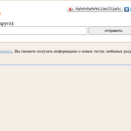
РџРѕРґРµР»РёС‚СЊСЃСЏвЂ¦
е
друга):
вавшись
, Вы сможете получать информацию о новых тестах любимых раз