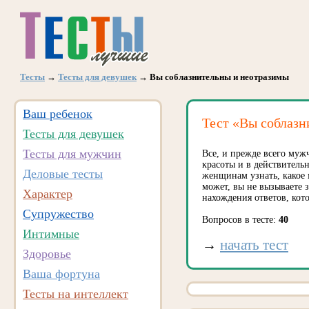
Тесты
→
Тесты для девушек
→ Вы соблазнительны и неотразимы
Ваш ребенок
Тест «Вы соблазн
Тесты для девушек
Тесты для мужчин
Все, и прежде всего мужч
красоты и в действитель
Деловые тесты
женщинам узнать, какое
может, вы не вызываете 
Характер
нахождения ответов, ко
Супружество
Вопросов в тесте:
40
Интимные
→
начать тест
Здоровье
Ваша фортуна
Тесты на интеллект