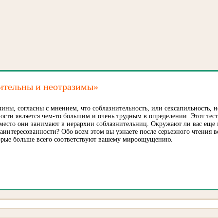
ительны и неотразимы»
ины, согласны с мнением, что соблазнительность, или сексапильность, н
ности является чем-то большим и очень трудным в определении. Этот тес
 место они занимают в иерархии соблазнительниц. Окружают ли вас ещ
заинтересованности? Обо всем этом вы узнаете после серьезного чтения 
торые больше всего соответствуют вашему мироощущению.