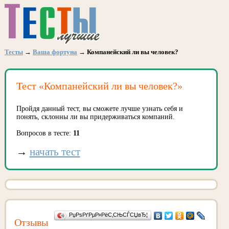
Тесты
→
Ваша фортуна
→ Компанейский ли вы человек?
Тест «Компанейский ли вы человек?»
Пройдя данный тест, вы сможете лучше узнать себя и
понять, склонны ли вы придерживаться компаний.
Вопросов в тесте:
11
→
начать тест
РџРѕРґРµР»РёС‚СЊСЃСЏвЂ¦
Отзывы