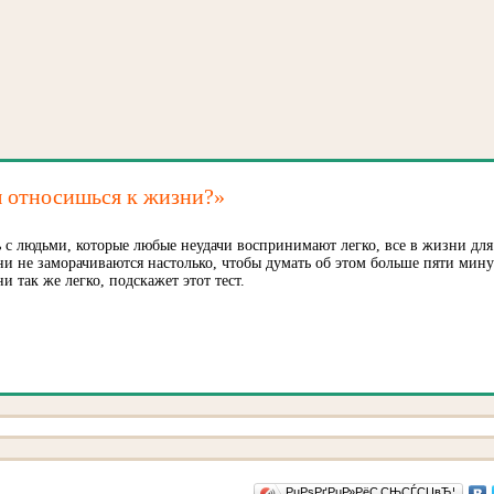
ы относишься к жизни?»
ь с людьми, которые любые неудачи воспринимают легко, все в жизни для
ни не заморачиваются настолько, чтобы думать об этом больше пяти мину
 так же легко, подскажет этот тест.
РџРѕРґРµР»РёС‚СЊСЃСЏвЂ¦