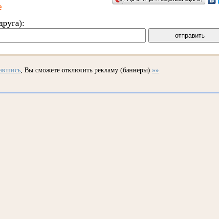
е
друга):
вавшись
, Вы сможете отключить рекламу (баннеры)
»»