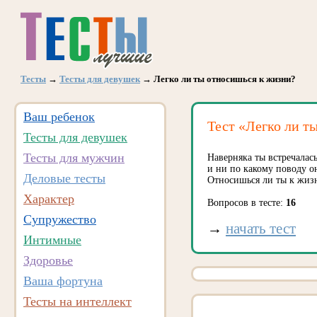
Тесты
→
Тесты для девушек
→ Легко ли ты относишься к жизни?
Ваш ребенок
Тест «Легко ли т
Тесты для девушек
Тесты для мужчин
Наверняка ты встречалас
и ни по какому поводу о
Деловые тесты
Относишься ли ты к жизни
Характер
Вопросов в тесте:
16
Супружество
→
начать тест
Интимные
Здоровье
Ваша фортуна
Тесты на интеллект