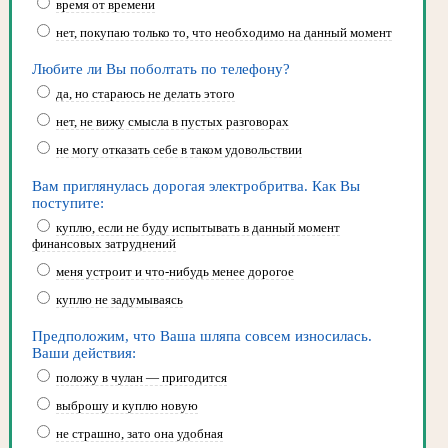
время от времени
нет, покупаю только то, что необходимо на данный момент
Любите ли Вы поболтать по телефону?
да, но стараюсь не делать этого
нет, не вижу смысла в пустых разговорах
не могу отказать себе в таком удовольствии
Вам приглянулась дорогая электробритва. Как Вы
поступите:
куплю, если не буду испытывать в данный момент
финансовых затруднений
меня устроит и что-нибудь менее дорогое
куплю не задумываясь
Предположим, что Ваша шляпа совсем износилась.
Ваши действия:
положу в чулан — пригодится
выброшу и куплю новую
не страшно, зато она удобная