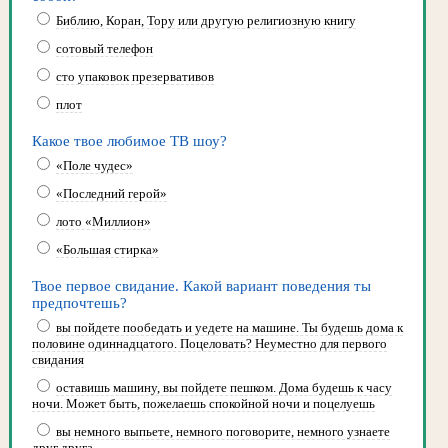
Библию, Коран, Тору или другую религиозную книгу
сотовый телефон
сто упаковок презервативов
плот
Какое твое любимое ТВ шоу?
«Поле чудес»
«Последний герой»
лото «Миллион»
«Большая стирка»
Твое первое свидание. Какой вариант поведения ты
предпочтешь?
вы пойдете пообедать и уедете на машине. Ты будешь дома к
половине одиннадцатого. Поцеловать? Неуместно для первого
свидания
оставишь машину, вы пойдете пешком. Дома будешь к часу
ночи. Может быть, пожелаешь спокойной ночи и поцелуешь
вы немного выпьете, немного поговорите, немного узнаете
друг друга...