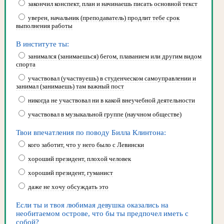
закончил конспект, план и начинаешь писать основной текст
уверен, начальник (преподаватель) продлит тебе срок
выполнения работы
В институте ты:
занимался (занимаешься) бегом, плаванием или другим видом
спорта
участвовал (участвуешь) в студенческом самоуправлении и
занимал (занимаешь) там важный пост
никогда не участвовал ни в какой внеучебной деятельности
участвовал в музыкальной группе (научном обществе)
Твои впечатления по поводу Билла Клинтона:
кого заботит, что у него было с Левински
хороший президент, плохой человек
хороший президент, гуманист
даже не хочу обсуждать это
Если ты и твоя любимая девушка оказались на
необитаемом острове, что бы ты предпочел иметь с
собой?