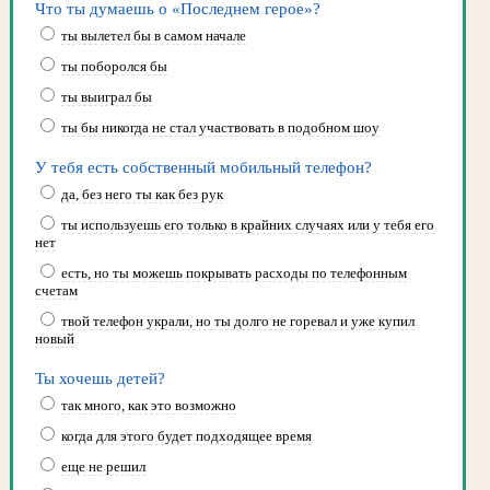
Что ты думаешь о «Последнем герое»?
ты вылетел бы в самом начале
ты поборолся бы
ты выиграл бы
ты бы никогда не стал участвовать в подобном шоу
У тебя есть собственный мобильный телефон?
да, без него ты как без рук
ты используешь его только в крайних случаях или у тебя его
нет
есть, но ты можешь покрывать расходы по телефонным
счетам
твой телефон украли, но ты долго не горевал и уже купил
новый
Ты хочешь детей?
так много, как это возможно
когда для этого будет подходящее время
еще не решил