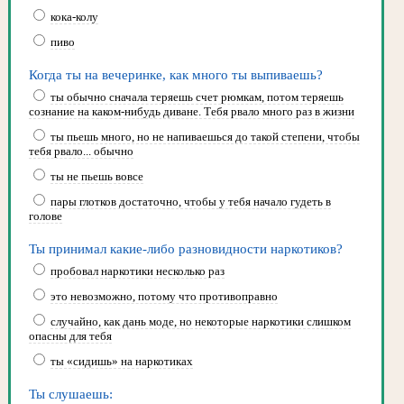
кока-колу
пиво
Когда ты на вечеринке, как много ты выпиваешь?
ты обычно сначала теряешь счет рюмкам, потом теряешь
сознание на каком-нибудь диване. Тебя рвало много раз в жизни
ты пьешь много, но не напиваешься до такой степени, чтобы
тебя рвало... обычно
ты не пьешь вовсе
пары глотков достаточно, чтобы у тебя начало гудеть в
голове
Ты принимал какие-либо разновидности наркотиков?
пробовал наркотики несколько раз
это невозможно, потому что противоправно
случайно, как дань моде, но некоторые наркотики слишком
опасны для тебя
ты «сидишь» на наркотиках
Ты слушаешь: