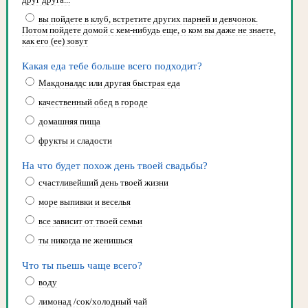
вы пойдете в клуб, встретите других парней и девчонок.
Потом пойдете домой с кем-нибудь еще, о ком вы даже не знаете,
как его (ее) зовут
Какая еда тебе больше всего подходит?
Макдоналдс или другая быстрая еда
качественный обед в городе
домашняя пища
фрукты и сладости
На что будет похож день твоей свадьбы?
счастливейший день твоей жизни
море выпивки и веселья
все зависит от твоей семьи
ты никогда не женишься
Что ты пьешь чаще всего?
воду
лимонад /сок/холодный чай