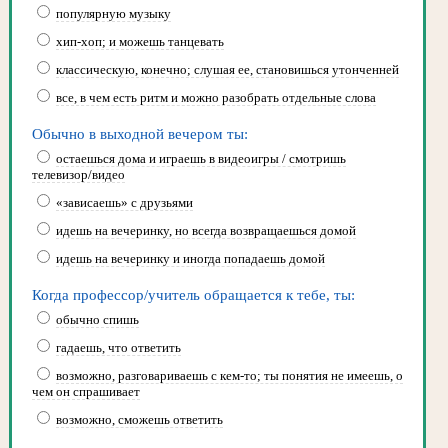
популярную музыку
хип-хоп; и можешь танцевать
классическую, конечно; слушая ее, становишься утонченней
все, в чем есть ритм и можно разобрать отдельные слова
Обычно в выходной вечером ты:
остаешься дома и играешь в видеоигры / смотришь
телевизор/видео
«зависаешь» с друзьями
идешь на вечеринку, но всегда возвращаешься домой
идешь на вечеринку и иногда попадаешь домой
Когда профессор/учитель обращается к тебе, ты:
обычно спишь
гадаешь, что ответить
возможно, разговариваешь с кем-то; ты понятия не имеешь, о
чем он спрашивает
возможно, сможешь ответить