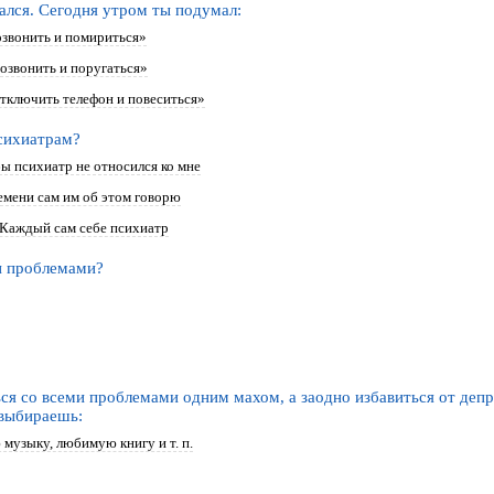
ался. Сегодня утром ты подумал:
озвонить и помириться»
позвонить и поругаться»
отключить телефон и повеситься»
сихиатрам?
бы психиатр не относился ко мне
емени сам им об этом говорю
 Каждый сам себе психиатр
и проблемами?
ся со всеми проблемами одним махом, а заодно избавиться от депр
 выбираешь:
музыку, любимую книгу и т. п.