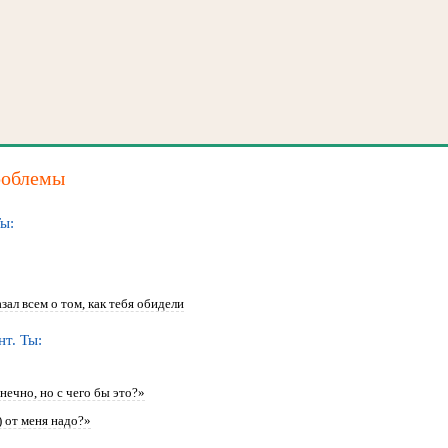
роблемы
ы:
зал всем о том, как тебя обидели
т. Ты:
нечно, но с чего бы это?»
) от меня надо?»