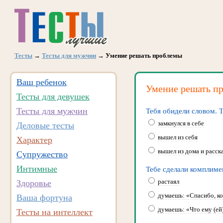
Тесты
→
Тесты для мужчин
→ Умение решать проблемы
Ваш ребенок
Умение решать п
Тесты для девушек
Тесты для мужчин
Тебя обидели словом. Т
замкнулся в себе
Деловые тесты
вышел из себя
Характер
вышел из дома и расска
Супружество
Интимные
Тебе сделали комплимен
растаял
Здоровье
думаешь: «Спасибо, ко
Ваша фортуна
думаешь: «Что ему (ей
Тесты на интеллект