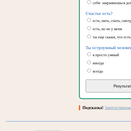
себя: закрываешься до
Счастье есть?
есть, пить, спать, смо
есть, но не у меня
ты еще скажи, что есть
Ты остроумный челове
я просто умный
иногда
всегда
Подсказка!
Зарегистриро