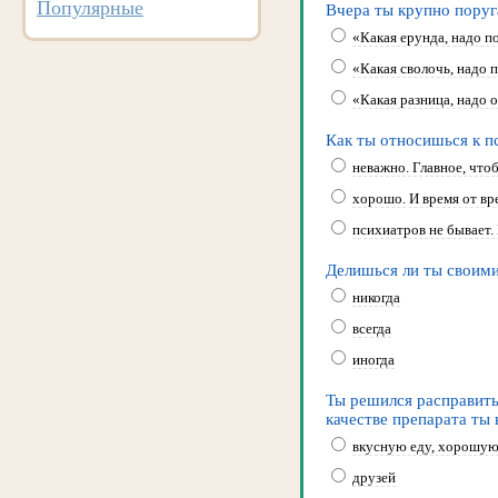
Популярные
Вчера ты крупно поруг
«Какая ерунда, надо п
«Какая сволочь, надо 
«Какая разница, надо 
Как ты относишься к п
неважно. Главное, что
хорошо. И время от вр
психиатров не бывает.
Делишься ли ты своим
никогда
всегда
иногда
Ты решился расправить
качестве препарата ты
вкусную еду, хорошую 
друзей